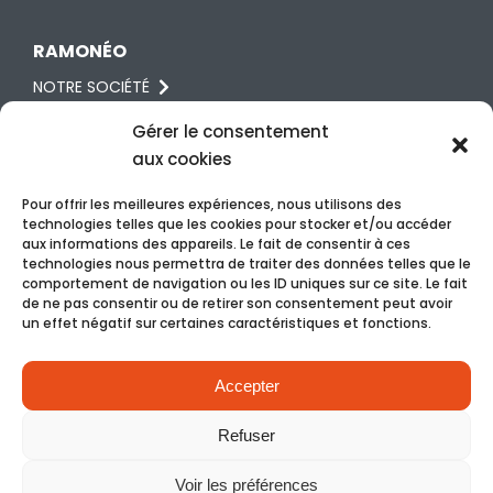
RAMONÉO
NOTRE SOCIÉTÉ
RÉGLEMENTATION
Gérer le consentement
aux cookies
AVIS
Pour offrir les meilleures expériences, nous utilisons des
technologies telles que les cookies pour stocker et/ou accéder
RDV & CONTACT
aux informations des appareils. Le fait de consentir à ces
technologies nous permettra de traiter des données telles que le
06 87 62 02 89
comportement de navigation ou les ID uniques sur ce site. Le fait
de ne pas consentir ou de retirer son consentement peut avoir
NOUS ÉCRIRE
un effet négatif sur certaines caractéristiques et fonctions.
RDV EN LIGNE
Accepter
Refuser
©Ramonéo 2026 Tous droits réservés –
Mentions légales
–
Voir les préférences