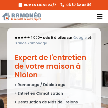
Passer
RDV EN LIGNE 24/7
06 87 62 02 89
au
contenu
Tog
Nav
Prestations
★★★★★ 1 000+ avis 5 étoiles sur
Google
et
France Ramonage
Secteurs & Tarifs
Expert de l'entretien
A Propos
de votre maison à
Niolon
Réglementation
> Ramonage / Débistrage
Réalisations
> Entretien Climatisation
Contact
> Destruction de Nids de Frelons