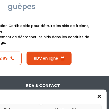
guêpes
tion Certibiocide pour détruire les nids de frelons,
s.
ment de décrocher les nids dans les conduits de
age.
2 89
RDV en ligne
RDV & CONTACT
06 87 62 02 89
NOUS ÉCRIRE