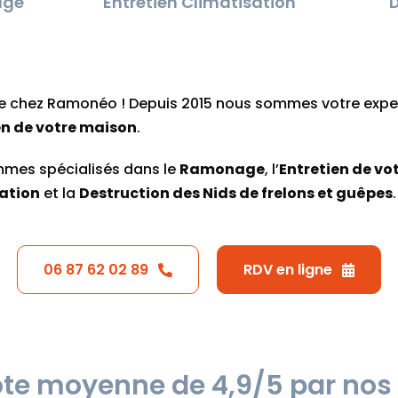
age
Entretien Climatisation
D
e chez Ramonéo ! Depuis 2015 nous sommes votre expe
en de votre maison
.
mes spécialisés dans le
Ramonage
, l’
Entretien de vo
ation
et la
Destruction des Nids de frelons et guêpes
.
06 87 62 02 89
RDV en ligne
te moyenne de 4,9/5 par nos 