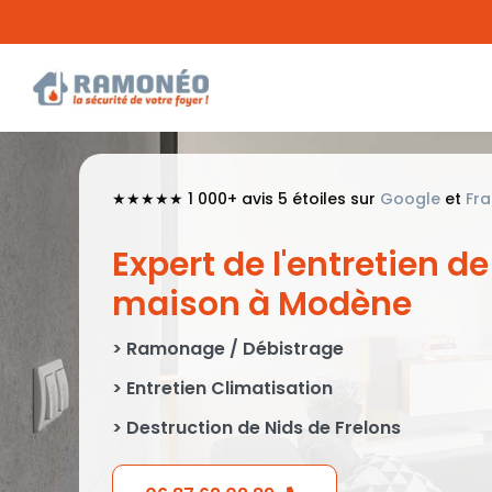
Passer
au
contenu
★★★★★ 1 000+ avis 5 étoiles sur
Google
et
Fr
Expert de l'entretien de
maison à Modène
> Ramonage / Débistrage
> Entretien Climatisation
> Destruction de Nids de Frelons