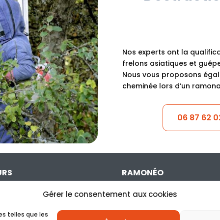
Nos experts ont la qualifica
frelons asiatiques et guêpe
Nous vous proposons égale
cheminée lors d’un ramon
06 87 62 0
URS
RAMONÉO
IX
NOTRE SOCIÉTÉ
Gérer le consentement aux cookies
AVIGNON
RÉGLEMENTATION
es telles que les