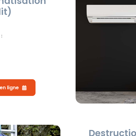
imatisation
it)
:
en ligne
Destructio