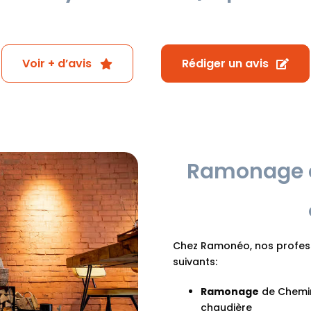
Voir + d’avis
Rédiger un avis
Ramonage e
Chez Ramonéo, nos professi
suivants:
Ramonage
de Cheminé
chaudière