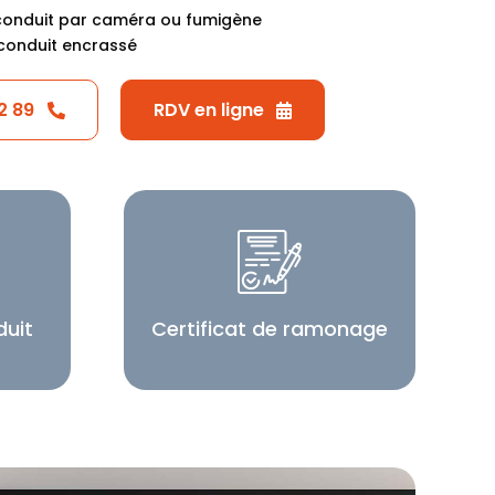
conduit par caméra ou fumigène
conduit encrassé
2 89
RDV en ligne
duit
Certificat de ramonage