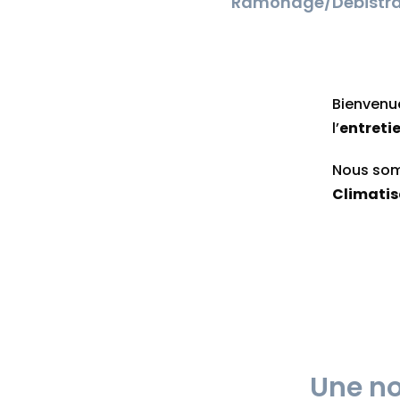
Ramonage/Débistr
Bienvenu
l’
entreti
Nous som
Climatis
Une no