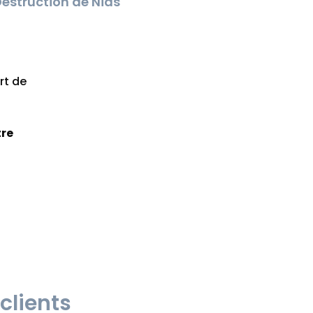
estruction de Nids
rt de
tre
clients