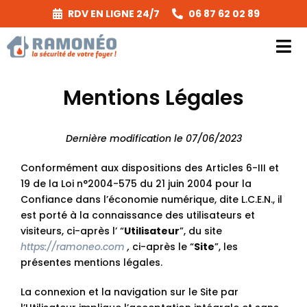
Passer
RDV EN LIGNE 24/7
06 87 62 02 89
au
contenu
Tog
Nav
Mentions Légales
Prestations
Secteurs & Tarifs
Dernière modification le 07/06/2023
Conformément aux dispositions des Articles 6-III et
A Propos
19 de la Loi n°2004-575 du 21 juin 2004 pour la
Confiance dans l’économie numérique, dite L.C.E.N., il
Réglementation
est porté à la connaissance des utilisateurs et
visiteurs, ci-après l’ “
Utilisateur
”, du site
https://ramoneo.com
,
ci-après le “
Site
”, les
Réalisations
présentes mentions légales.
Contact
La connexion et la navigation sur le Site par