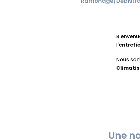
Ramonage/Débistr
Bienvenu
l’
entreti
Nous som
Climatis
Une no