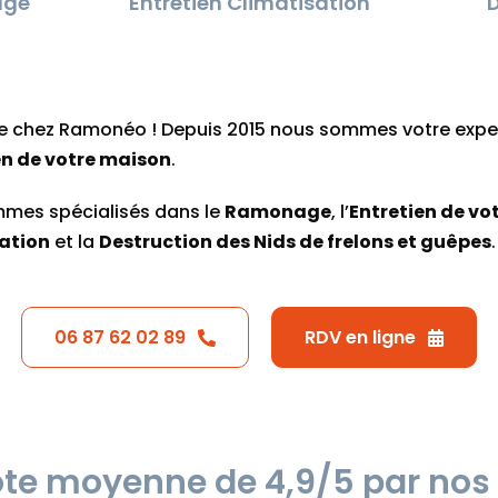
age
Entretien Climatisation
D
e chez Ramonéo ! Depuis 2015 nous sommes votre expe
en de votre maison
.
mes spécialisés dans le
Ramonage
, l’
Entretien de vo
ation
et la
Destruction des Nids de frelons et guêpes
.
06 87 62 02 89
RDV en ligne
te moyenne de 4,9/5 par nos 