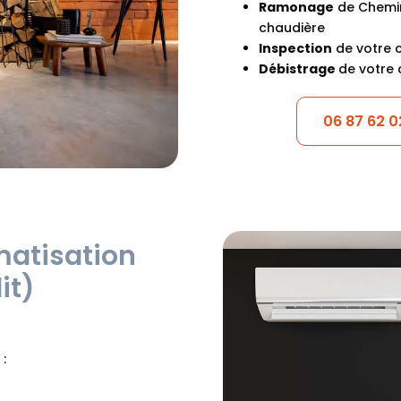
Ramonage
de Cheminé
chaudière
Inspection
de votre 
Débistrage
de votre 
06 87 62 0
imatisation
it)
: