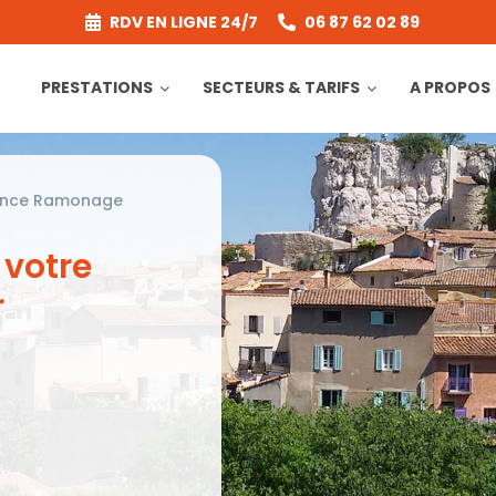
RDV EN LIGNE 24/7
06 87 62 02 89
PRESTATIONS
SECTEURS & TARIFS
A PROPOS
ance Ramonage
 votre
r