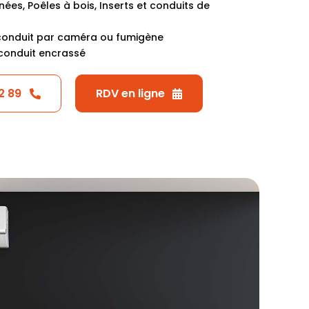
es, Poêles à bois, Inserts et conduits de
conduit par caméra ou fumigène
conduit encrassé
2 89
RDV en ligne