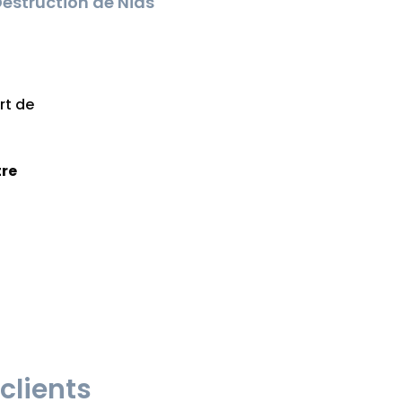
estruction de Nids
rt de
tre
clients