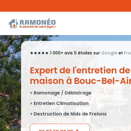
Passer
au
contenu
★★★★★ 1 000+ avis 5 étoiles sur
Google
et
Fr
Expert de l'entretien de
maison à Bouc-Bel-Ai
> Ramonage / Débistrage
> Entretien Climatisation
> Destruction de Nids de Frelons