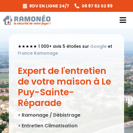
Passer
RDV EN LIGNE 24/7
06 87 62 02 89
au
contenu
Tog
Nav
Prestations
★★★★★ 1 000+ avis 5 étoiles sur
Google
et
France Ramonage
Secteurs & Tarifs
Expert de l'entretien
A Propos
de votre maison à Le
Puy-Sainte-
Réglementation
Réparade
Réalisations
> Ramonage / Débistrage
Contact
> Entretien Climatisation