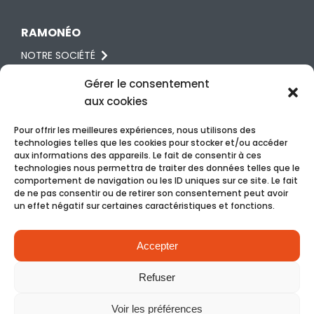
RAMONÉO
NOTRE SOCIÉTÉ
RÉGLEMENTATION
Gérer le consentement
aux cookies
AVIS
Pour offrir les meilleures expériences, nous utilisons des
technologies telles que les cookies pour stocker et/ou accéder
RDV & CONTACT
aux informations des appareils. Le fait de consentir à ces
technologies nous permettra de traiter des données telles que le
06 87 62 02 89
comportement de navigation ou les ID uniques sur ce site. Le fait
de ne pas consentir ou de retirer son consentement peut avoir
NOUS ÉCRIRE
un effet négatif sur certaines caractéristiques et fonctions.
RDV EN LIGNE
Accepter
Refuser
©Ramonéo 2026 Tous droits réservés –
Mentions légales
–
Voir les préférences