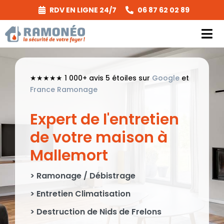
Passer
RDV EN LIGNE 24/7
06 87 62 02 89
au
contenu
Tog
Nav
Prestations
★★★★★ 1 000+ avis 5 étoiles sur
Google
et
France Ramonage
Secteurs & Tarifs
Expert de l'entretien
A Propos
de votre maison à
Mallemort
Réglementation
> Ramonage / Débistrage
Réalisations
> Entretien Climatisation
Contact
> Destruction de Nids de Frelons