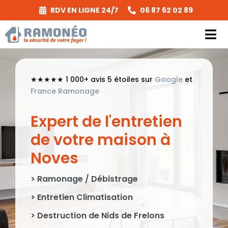
Passer
RDV EN LIGNE 24/7
06 87 62 02 89
au
contenu
Tog
Nav
Prestations
★★★★★ 1 000+ avis 5 étoiles sur
Google
et
France Ramonage
Secteurs & Tarifs
Expert de l'entretien
A Propos
de votre maison à
Noves
Réglementation
> Ramonage / Débistrage
Réalisations
> Entretien Climatisation
Contact
> Destruction de Nids de Frelons