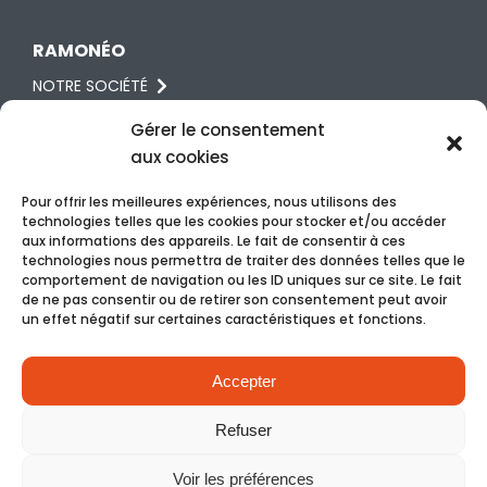
RAMONÉO
NOTRE SOCIÉTÉ
RÉGLEMENTATION
Gérer le consentement
aux cookies
AVIS
Pour offrir les meilleures expériences, nous utilisons des
technologies telles que les cookies pour stocker et/ou accéder
RDV & CONTACT
aux informations des appareils. Le fait de consentir à ces
technologies nous permettra de traiter des données telles que le
06 87 62 02 89
comportement de navigation ou les ID uniques sur ce site. Le fait
de ne pas consentir ou de retirer son consentement peut avoir
NOUS ÉCRIRE
un effet négatif sur certaines caractéristiques et fonctions.
RDV EN LIGNE
Accepter
Refuser
©Ramonéo 2026 Tous droits réservés –
Mentions légales
–
Voir les préférences